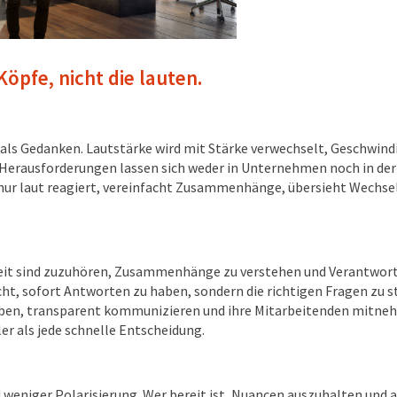
pfe, nicht die lauten.
ind als Gedanken. Lautstärke wird mit Stärke verwechselt, Geschwi
 Herausforderungen lassen sich weder in Unternehmen noch in der
 nur laut reagiert, vereinfacht Zusammenhänge, übersieht Wechs
reit sind zuzuhören, Zusammenhänge zu verstehen und Verantwort
t, sofort Antworten zu haben, sondern die richtigen Fragen zu st
geben, transparent kommunizieren und ihre Mitarbeitenden mitne
er als jede schnelle Entscheidung.
d weniger Polarisierung. Wer bereit ist, Nuancen auszuhalten und