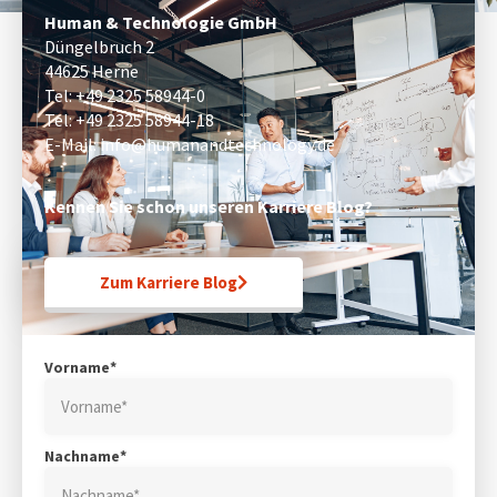
Human & Technologie GmbH
Düngelbruch 2
44625 Herne
Tel:
+49 2325 58944-0
Tel:
+49 2325 58944-18
E-Mail:
info@humanandtechnology.de
Kennen Sie schon unseren Karriere Blog?
Zum Karriere Blog
Vorname*
Nachname*