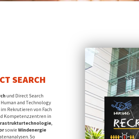
ECT SEARCH
rch
und Direct Search
ei Human and Technology
 im Rekrutieren von Fach
und Kompetenzzentren in
frastrukturtechnologie
,
or
sowie
Windenergie
Datenanalysen. So