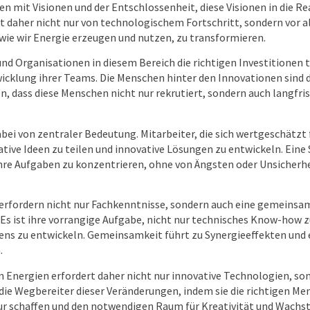
mit Visionen und der Entschlossenheit, diese Visionen in die Re
 daher nicht nur von technologischem Fortschritt, sondern vor a
, wie wir Energie erzeugen und nutzen, zu transformieren.
d Organisationen in diesem Bereich die richtigen Investitionen t
wicklung ihrer Teams. Die Menschen hinter den Innovationen sind 
en, dass diese Menschen nicht nur rekrutiert, sondern auch langfri
bei von zentraler Bedeutung. Mitarbeiter, die sich wertgeschätzt 
ative Ideen zu teilen und innovative Lösungen zu entwickeln. Eine
hre Aufgaben zu konzentrieren, ohne von Ängsten oder Unsicherh
erfordern nicht nur Fachkenntnisse, sondern auch eine gemeinsam
Es ist ihre vorrangige Aufgabe, nicht nur technisches Know-how z
ns zu entwickeln. Gemeinsamkeit führt zu Synergieeffekten und 
.
n Energien erfordert daher nicht nur innovative Technologien, so
die Wegbereiter dieser Veränderungen, indem sie die richtigen M
r schaffen und den notwendigen Raum für Kreativität und Wachs