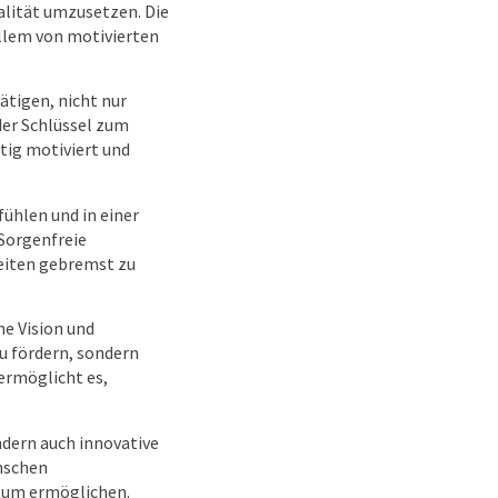
alität umzusetzen. Die
llem von motivierten
ätigen, nicht nur
der Schlüssel zum
stig motiviert und
fühlen und in einer
 Sorgenfreie
eiten gebremst zu
e Vision und
u fördern, sondern
ermöglicht es,
ndern auch innovative
enschen
tum ermöglichen.